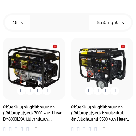
15
Ցածր գին
Բենզինային գեներատոր
Բենզինային գեներատոր
(մեկնարկիչով) 7000 Վտ Huter
(մեկնարկիչով) եռակցման
DY8000LXA Ավտոմատ
ֆունկցիայով 5500 Վտ Huter
փոխակերպման համակարգ
DY6500LXW
-ԱՓՀ(ATS)-ով