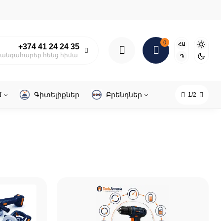
0
ՀԱ
+374 41 24 24 35
անգահարեք հենց հիմա:
֏
մ
Գիտելիքներ
Բրենդներ
1/2