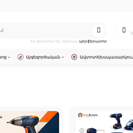
Զ
Ես փնտրում եմ, օրինակ,
պերֆերատոր
նոց
Այգեգործական
Ավտոտեխսպասարկու