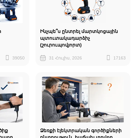
ի
Ինչպե՞ս ընտրել մարտկոցային
պտուտակադարձիչ
(շուրուպովյորտ)
39050
31 Հուլիս, 2026
17163
ծիք
Ձեռքի էլեկտրական գործիքների
դիպող
ընտրություն․ հաճախ տրվող