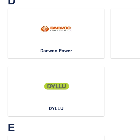
D
Daewoo Power
DYLLU
E