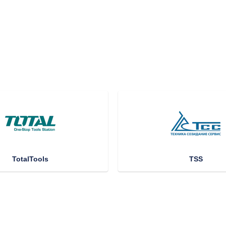
TotalTools
TSS