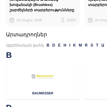
խոզանակի (Brushless)
տարբերո
շարժիչների տարբերությունները
24 Հուլիս, 2026
32251
24 Հուլ
Արտադրողներ
Այբբենական ցանկ
B
D
E
H
I
K
M
R
S
T
Ա
B
BAUMESSER