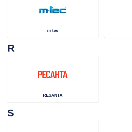
m-tec
R
RESANTA
S