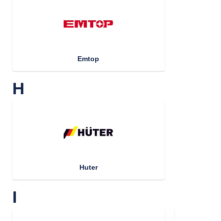
Emtop
H
Huter
I