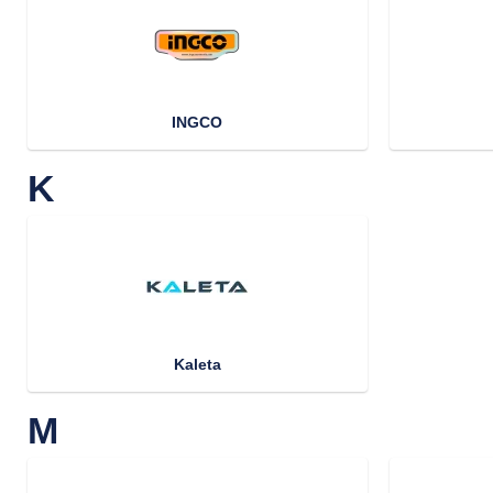
INGCO
K
Kaleta
M