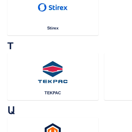
Stirex
T
TEKPAC
Ա