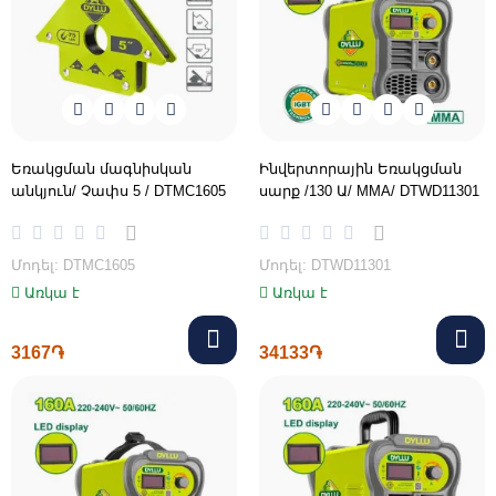
Եռակցման մագնիսկան
Ինվերտորային Եռակցման
անկյուն/ Չափս 5 / DTMC1605
սարք /130 Ա/ MMA/ DTWD11301
Մոդել: DTMC1605
Մոդել: DTWD11301
Առկա է
Առկա է
3167֏
34133֏