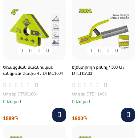
Եռակցման մագնիսկան
Էլեկտրոդի բռնիչ / 300 Ա /
անկյուն/ Չափս 4 / DTMC1604
DTEH1A03
Մոդել: DTMC1604
Մոդել: DTEH1A03
Առկա է
Առկա է
1889֏
1900֏