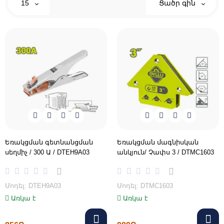
15
Ցածր գին
Եռակցման գետնանցման
Եռակցման մագնիսկան
սեղմիչ / 300 Ա / DTEH9A03
անկյուն/ Չափս 3 / DTMC1603
Մոդել: DTEH9A03
Մոդել: DTMC1603
Առկա է
Առկա է