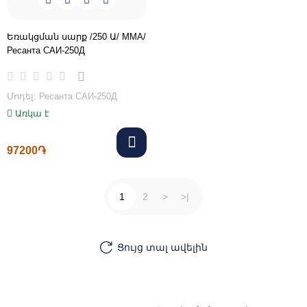
Եռակցման սարք /250 Ա/ MMA/
Ресанта САИ-250Д
Մոդել: Ресанта САИ-250Д
Առկա է
97200֏
1
2
>
>|
Ցույց տալ ավելին