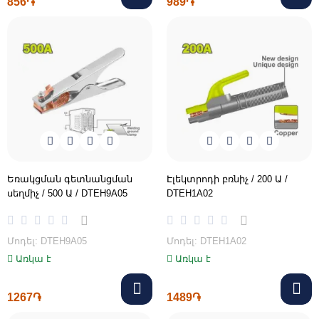
856֏
989֏
Եռակցման գետնանցման
Էլեկտրոդի բռնիչ / 200 Ա /
սեղմիչ / 500 Ա / DTEH9A05
DTEH1A02
Մոդել: DTEH9A05
Մոդել: DTEH1A02
Առկա է
Առկա է
1267֏
1489֏