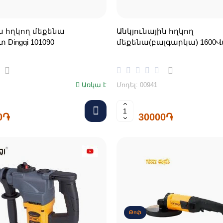
ն հղկող մեքենա
Անկյունային հղկող
 Dingqi 101090
մեքենա(բալգարկա) 1600Վ
Առկա է
Մոդել: 00941
0֏
30000֏
Թոփ