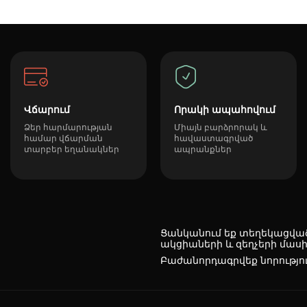
Վճարում
Որակի ապահովում
Ձեր հարմարության
Միայն բարձրորակ և
համար վճարման
հավաստագրված
տարբեր եղանակներ
ապրանքներ
Ցանկանում եք տեղեկացված 
ակցիաների և զեղչերի մասի
Բաժանորդագրվեք նորությո