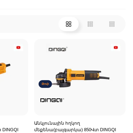
Թոփ
Անկյունային հղկող
 DINGQI
մեքենա(բալգարկա) 850Վտ DINGQI