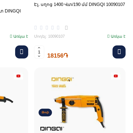
Էլ. սղոց 1400 Վտ/190 մմ DINGQI 10090107
տ DINGQI
Առկա է
Մոդել: 10090107
Առկա է
18156֏
Թոփ