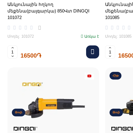
Անկյունային հղկող
Անկյունայի
մեքենա(բալգարկա) 850Վտ DINGQI
մեքենա(բա
101072
101085
Մոդել: 101072
Առկա է
Մոդել: 101085
16500֏
1650
Հիթ
Թոփ
Թոփ