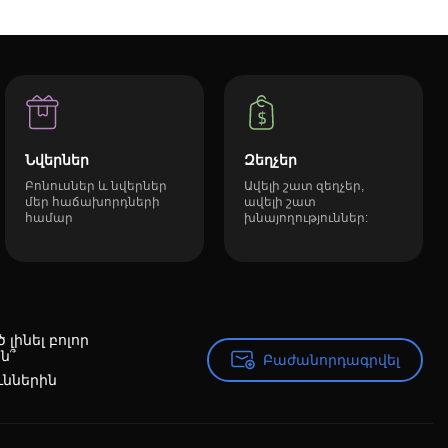
Նվերներ
Զեղչեր
Բոնուսներ և նվերներ
Ավելի շատ զեղչեր,
մեր հաճախորդների
ավելի շատ
համար
խնայողություններ:
լինել բոլոր
ն՞
Բաժանորդագրվել
Բաժանորդագրվել
ւններին