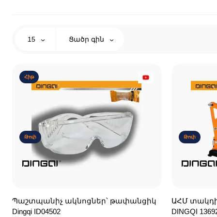
15
Ցածր գին
Հիթ
Թոփ
Թոփ
Պաշտպանիչ ակնոցներ՝ թափանցիկ
ԱՀՄ տակդիր
Dingqi ID04502
DINGQI 1369