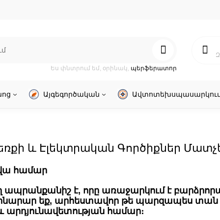
Զ
Ես փնտրում եմ, օրինակ,
պերֆերատոր
նոց
Այգեգործական
Ավտոտեխսպասարկու
Ձեռքի և Էլեկտրական Գործիքներ Մատչե
րվա համար
ղ ապրանքանիշ է, որը առաջարկում է բարձրորա
շինարար եք, արհեստավոր թե պարզապես տան 
և արդյունավետության համար։