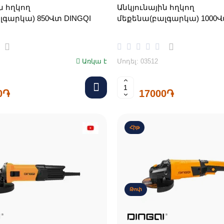
ն հղկող
Անկյունային հղկող
լգարկա) 850Վտ DINGQI
մեքենա(բալգարկա) 1000Վ
Առկա է
Մոդել: 03512
0֏
17000֏
Հիթ
Թոփ