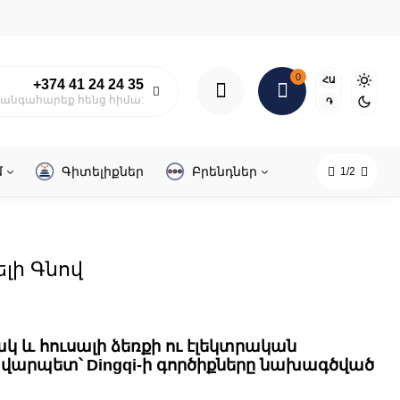
0
ՀԱ
+374 41 24 24 35
անգահարեք հենց հիմա:
֏
մ
Գիտելիքներ
Բրենդներ
1/2
լի Գնով
կ և հուսալի ձեռքի ու էլեկտրական
վարպետ՝ Dingqi-ի գործիքները նախագծված