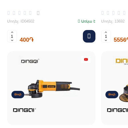
Մոդել: ID04502
Առկա է
Մոդել: 13692
400֏
5556
Թոփ
Թոփ