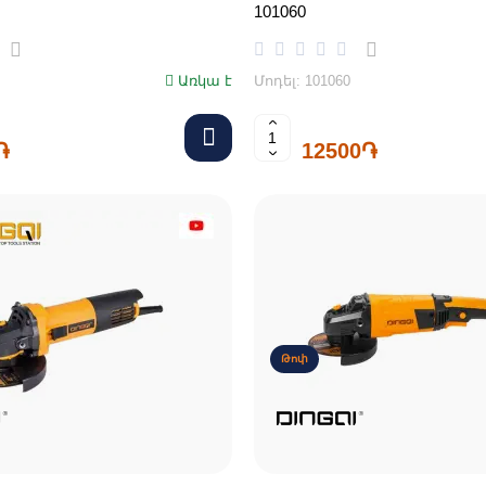
101060
Առկա է
Մոդել: 101060
֏
12500֏
Թոփ