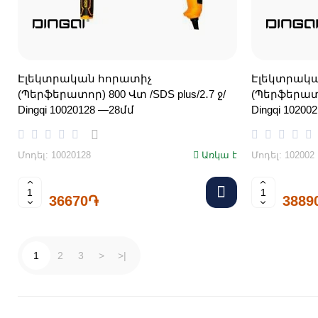
Էլեկտրական հորատիչ
Էլեկտրակա
(Պերֆերատոր) 800 Վտ /SDS plus/2․7 ջ/
(Պերֆերատոր
Dingqi 10020128 —28մմ
Dingqi 102002
Մոդել: 10020128
Առկա է
Մոդել: 102002
36670֏
3889
1
2
3
>
>|