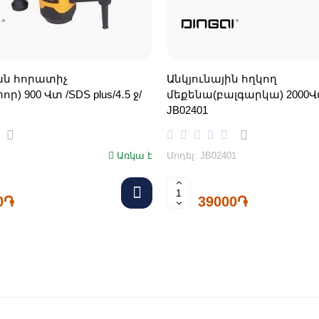
ն հորատիչ
Անկյունային հղկող
) 900 Վտ /SDS plus/4․5 ջ/
մեքենա(բալգարկա) 2000Վ
JB02401
Առկա է
Մոդել: JB02401
0֏
39000֏