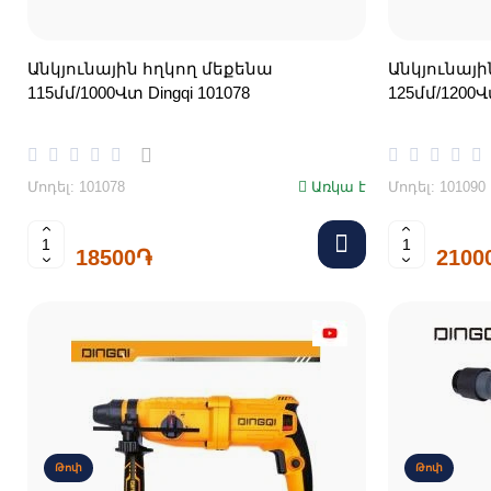
Անկյունային հղկող մեքենա
Անկյունայի
115մմ/1000Վտ Dingqi 101078
125մմ/1200Վտ
Մոդել: 101078
Առկա է
Մոդել: 101090
18500֏
2100
Թոփ
Թոփ