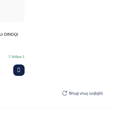
տ DINGQI
Առկա է
Ցույց տալ ավելին