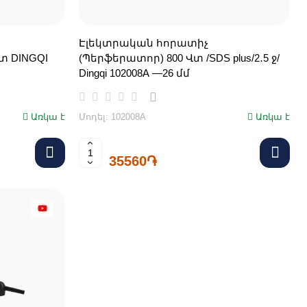
Էլեկտրական հորատիչ
տ DINGQI
(Պերֆերատոր) 800 Վտ /SDS plus/2․5 ջ/
Dingqi 102008A —26 մմ
Առկա է
Մոդել: 102008A
Առկա է
35560֏