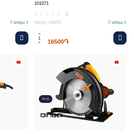
101071
Առկա է
Մոդել: 101071
Առկա է
16500֏
Թոփ