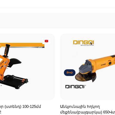
Թոփ
 (ստենդ) 100-125մմ
Անկյունային հղկող
2
մեքենա(բալգարկա) 650Վտ