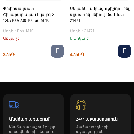
Փրփրապլաստ
Սնկաձև ամրացուցիչ(դյուբել)
Շինարարական I կարգ 2-
պլաստիկ մեխով 15սմ Total
120x100x200-400 սմ M 10
21471
Մոդել: Psh1M10
Մոդել: 21471
Առկա չէ
Առկա է
375֏
4750֏
Անվճար առաքում
24/7 աջակցություն
Անվճար առաքում բոլոր
Հաճախորդների
պատվերների դեպքում
աջակցության