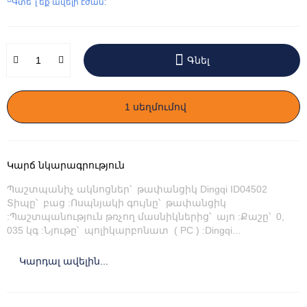
Գտե՞լ եք ավելի էժան:
Գնել
1 սեղմումով
Կարճ նկարագրություն
Պաշտպանիչ ակնոցներ՝ թափանցիկ Dingqi ID04502
Տիպը՝ բաց :Ոսպնյակի գույնը՝ թափանցիկ
:Պաշտպանություն թռչող մասնիկներից՝ այո :Քաշը՝ 0,
035 կգ :Նյութը՝ պոլիկարբոնատ ( PC ) :Dingqi...
Կարդալ ավելին...