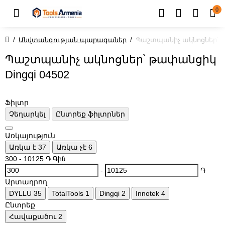
0
Անվտանգության պարագաներ
Պաշտպանիչ ակնոցներ՝ թա
Պաշտպանիչ ակնոցներ՝ թափանցիկ
Dingqi 04502
Ֆիլտր
Չեղարկել
Ընտրեք ֆիլտրներ
Առկայություն
Առկա է
37
Առկա չէ
6
300
-
10125
֏
Գին
-
֏
Արտադրող
DYLLU
35
TotalTools
1
Dingqi
2
Innotek
4
Ընտրեք
Հավաքածու
2