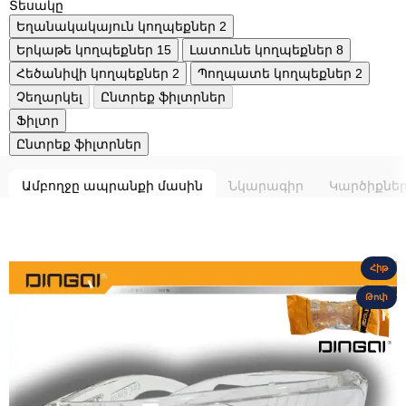
Տեսակը
Եղանակակայուն կողպեքներ
2
Երկաթե կողպեքներ
15
Լատունե կողպեքներ
8
Հեծանիվի կողպեքներ
2
Պողպատե կողպեքներ
2
Չեղարկել
Ընտրեք ֆիլտրներ
Ֆիլտր
Ընտրեք ֆիլտրներ
Ամբողջը ապրանքի մասին
Նկարագիր
Կարծիքնե
Հիթ
Թոփ