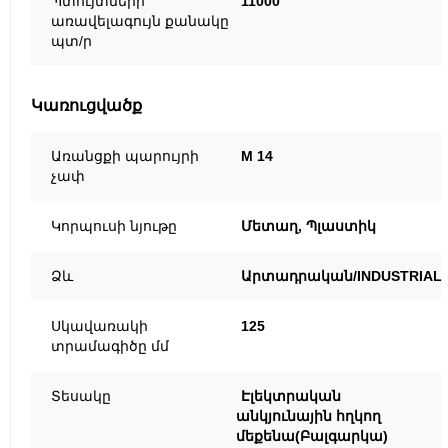
Պտույտների
11000
առավելագույն քանակը
պտ/ր
Կառուցվածք
Առանցքի պարույրի
M 14
չափ
Կորպուսի նյութը
Մետաղ, Պլաստիկ
Ձև
Արտադրական/INDUSTRIAL
Սկավառակի
125
տրամագիծը մմ
Տեսակը
Էլեկտրական
անկյունային հղկող
մեքենա(Բալգարկա)