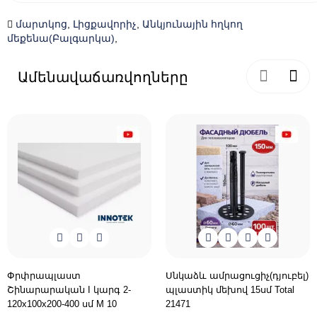
մարտկոց
,
Լիցքավորիչ
,
Անկյունային հղկող
մեքենա(Բալգարկա)
,
Ամենավաճառվողները
Փրփրապլաստ
Սնկաձև ամրացուցիչ(դյուբել)
Շինարարական I կարգ 2-
պլաստիկ մեխով 15սմ Total
120x100x200-400 սմ M 10
21471