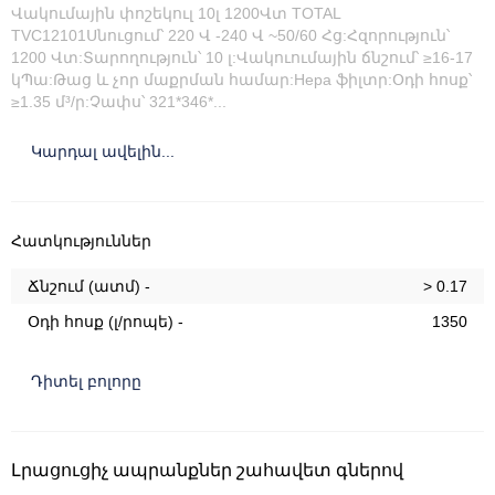
Վակումային փոշեկուլ 10լ 1200Վտ TOTAL
TVC12101Սնուցում՝ 220 Վ -240 Վ ~50/60 Հց:Հզորություն՝
1200 Վտ:Տարողություն՝ 10 լ:Վակուումային ճնշում՝ ≥16-17
կՊա:Թաց և չոր մաքրման համար:Hepa ֆիլտր:Օդի հոսք՝
≥1.35 մ³/ր:Չափս՝ 321*346*...
Կարդալ ավելին...
Հատկություններ
Ճնշում (ատմ) -
> 0.17
Օդի հոսք (լ/րոպե) -
1350
Դիտել բոլորը
Լրացուցիչ ապրանքներ շահավետ գներով