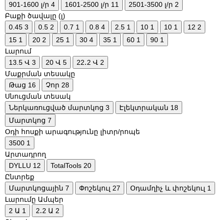
901-1600 լ/ր
4
1601-2500 լ/ր
11
2501-3500 լ/ր
2
Բաքի ծավալը (լ)
0.45
3
0.5
2
0.7
1
0.8
4
2.5
1
10
1
10
1
12
2
15
1
20
2
25
1
30
4
35
1
60
1
90
1
Լարում
13.5 Վ
3
20 Վ
5
22․2 Վ
2
Մաքրման տեսակը
Թաց
16
Չոր
28
Սնուցման տեսակ
Ներկառուցված մարտկոց
3
Էլեկտրական
18
Մարտկոց
7
Օդի հոսքի արագությունը լիտր/րոպե
3500
1
Արտադրող
DYLLU
12
TotalTools
20
Ընտրեք
Մարտկոցային
7
Փոշեկուլ
27
Օդամղիչ և փոշեկուլ
1
Լարումը Ամպեր
2 Ա
1
2․2 Ա
2