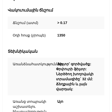
Վակուումային ճնշում
Ճնշում (ատմ)
> 0.17
Օդի հոսք (լ/րոպե)
1350
Տեխնիկական
Առանձնահատկություններ
Ֆիլտր՝ գործվածք:
Փրփուրի ֆիլտր:
Ներծծող խողովակի
տրամագիծը` 32 մմ:
Ճեղքային և լայն
վարդակ:
Առանց տոպրակի
Այո
աշխատելու
հնարավորություն