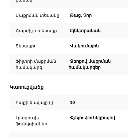
քանակ
Մաքրման տեսակը
Թաց, Չոր
Շարժիչի տեսակը
Էլեկտրական
Տեսակըt
Վակումային
Ֆիլտրի մաքրման
Ձեռքով մաքրման
համակարգ
համակարգեր
Կառուցվածք
Բաքի ծավալը (լ)
10
Լրացուցիչ
Փչելու ֆունկցիայով
ֆունկցիաներ