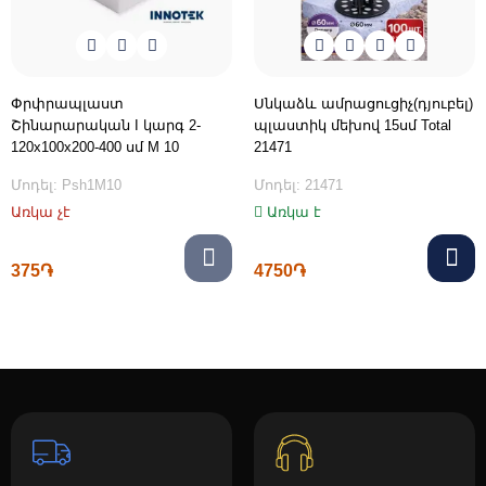
Փրփրապլաստ
Սնկաձև ամրացուցիչ(դյուբել)
Շինարարական I կարգ 2-
պլաստիկ մեխով 15սմ Total
120x100x200-400 սմ M 10
21471
Մոդել: Psh1M10
Մոդել: 21471
Առկա չէ
Առկա է
375֏
4750֏