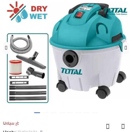
Առկա չէ